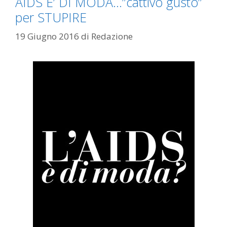
AIDS E’ DI MODA…”cattivo gusto”
per STUPIRE
19 Giugno 2016
di
Redazione