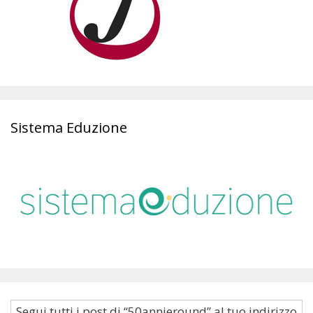
Sistema Eduzione
Segui tutti i post di “50annieround” al tuo indirizzo