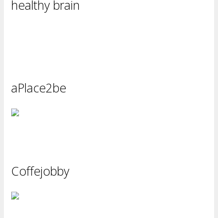
healthy brain
aPlace2be
Coffejobby