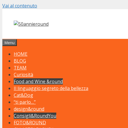
Vai al contenuto
Menu
HOME
BLOG
TEAM
Curiosità
Food and Wine &round
Il linguaggio segreto della bellezza
Cat&Dog
“ti parlo…”
design&round
Consigli&RoundYou
FOTO&ROUND