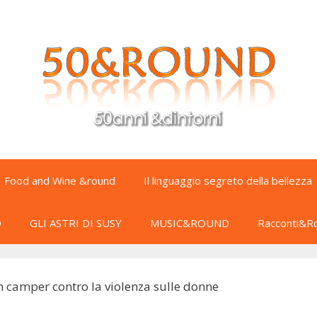
Food and Wine &round
Il linguaggio segreto della bellezza
D
GLI ASTRI DI SUSY
MUSIC&ROUND
Racconti&R