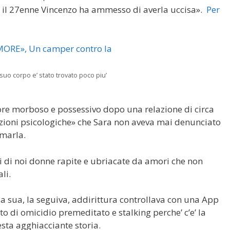
io, il 27enne Vincenzo ha ammesso di averla uccisa».
Per
 suo corpo e’ stato trovato poco piu’
ore morboso e possessivo dopo una relazione di circa
azioni psicologiche» che Sara non aveva mai denunciato
amarla.
i di noi donne rapite e ubriacate da amori che non
li.
sa sua, la seguiva, addirittura controllava con una App
ato di omicidio premeditato e stalking perche’ c’e’ la
esta agghiacciante storia.