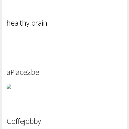
healthy brain
aPlace2be
Coffejobby