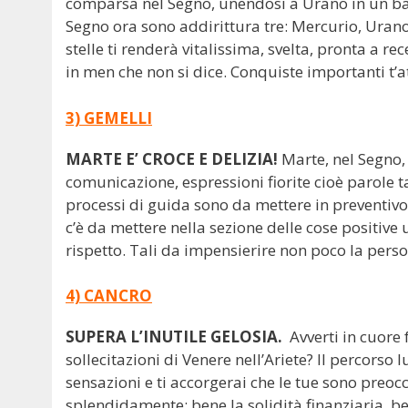
comparsa nel Segno, unendosi a Urano in un bat
Segno ora sono addirittura tre: Mercurio, Urano
stelle ti renderà vitalissima, svelta, pronta a r
in men che non si dice. Conquiste importanti t
3) GEMELLI
MARTE E’ CROCE E DELIZIA!
Marte, nel Segno,
comunicazione, espressioni fiorite cioè parole ta
processi di guida sono da mettere in preventi
c’è da mettere nella sezione delle cose positive 
rispetto. Tali da impensierire non poco la perso
4) CANCRO
SUPERA L’INUTILE GELOSIA.
Avverti in cuore 
sollecitazioni di Venere nell’Ariete? Il percorso
sensazioni e ti accorgerai che le tue sono preoc
splendidamente: bene la solidità finanziaria, ben