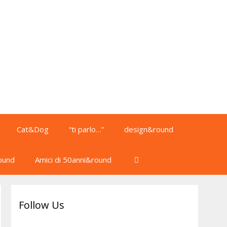
Cat&Dog
“ti parlo…”
design&round
ound
Amici di 50anni&round
Follow Us