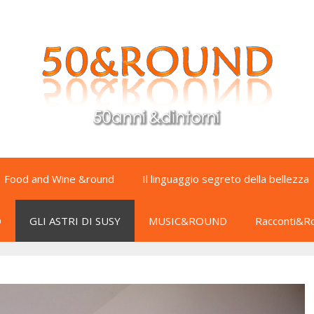
Food and Wine &round
Il linguaggio segreto della bellezza
D
GLI ASTRI DI SUSY
MUSIC&ROUND
Racconti&R