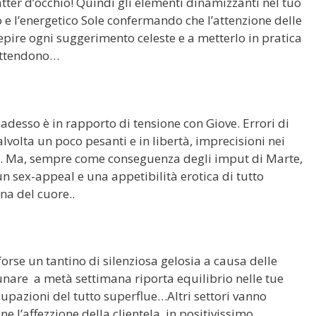
ter d’occhio! Quindi gli elementi dinamizzanti nel tuo
 e l’energetico Sole confermando che l’attenzione delle
ecepire ogni suggerimento celeste e a metterlo in pratica
’attendono…
 adesso è in rapporto di tensione con Giove. Errori di
lvolta un poco pesanti e in libertà, imprecisioni nei
vo. Ma, sempre come conseguenza degli imput di Marte,
un sex-appeal e una appetibilità erotica di tutto
na del cuore..
forse un tantino di silenziosa gelosia a causa delle
 lunare a metà settimana riporta equilibrio nelle tue
cupazioni del tutto superflue…Altri settori vanno
e l’affezzione della clientela, in positivissimo