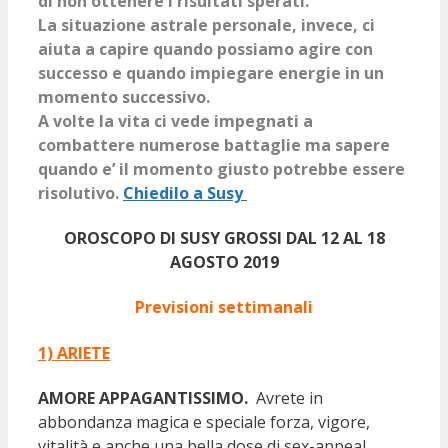
di non ottenere i risultati sperati.
La situazione astrale personale, invece, ci
aiuta a capire quando possiamo agire con
successo e quando impiegare energie in un
momento successivo.
A volte la vita ci vede impegnati a
combattere numerose battaglie ma sapere
quando e’ il momento giusto potrebbe essere
risolutivo.
Chiedilo a Susy
OROSCOPO DI SUSY GROSSI DAL 12 AL 18
AGOSTO 2019
Previsioni settimanali
1) ARIETE
AMORE APPAGANTISSIMO.
Avrete in
abbondanza magica e speciale forza, vigore,
vitalità e anche una bella dose di sex-appeal…