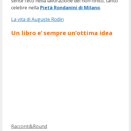
sente l’eco nella lavorazione del non-finito, tanto
celebre nella
Pietà Rondanini di Milano
.
La vita di Auguste Rodin
Un libro e’ sempre un’ottima idea
Categorie
Racconti&Round