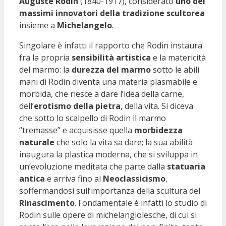
Auguste Rodin
(1840-1917), considerato
uno dei
massimi innovatori della tradizione scultorea
insieme a
Michelangelo
.
Singolare è infatti il rapporto che Rodin instaura
fra la propria
sensibilità artistica
e la matericità
del marmo: la
durezza del marmo
sotto le abili
mani di Rodin diventa una materia plasmabile e
morbida, che riesce a dare l’idea della carne,
dell’
erotismo della pietra
, della vita. Si diceva
che sotto lo scalpello di Rodin il marmo
“tremasse” e acquisisse quella
morbidezza
naturale
che solo la vita sa dare; la sua abilità
inaugura la plastica moderna, che si sviluppa in
un’evoluzione meditata che parte dalla
statuaria
antica
e arriva fino al
Neoclassicismo
,
soffermandosi sull’importanza della scultura del
Rinascimento
. Fondamentale è infatti lo studio di
Rodin sulle opere di michelangiolesche, di cui si