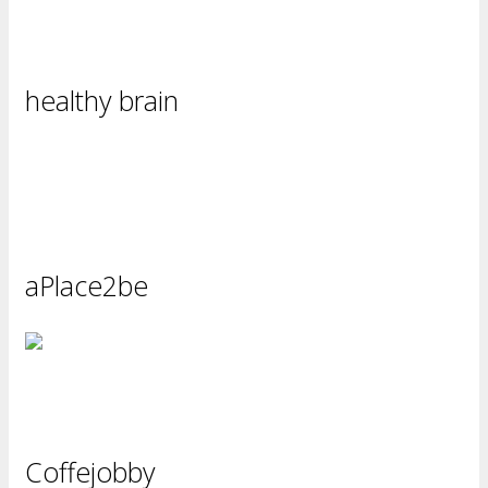
healthy brain
aPlace2be
Coffejobby