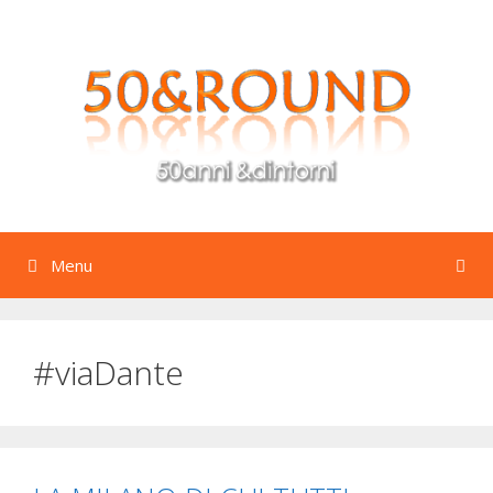
Vai
al
contenuto
Menu
#viaDante