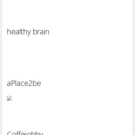
healthy brain
aPlace2be
Coffejobby