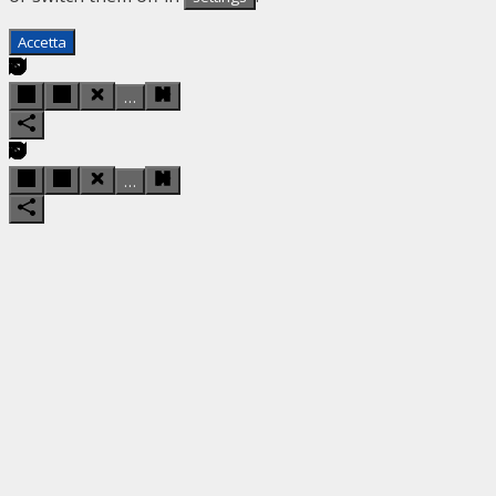
Accetta
…
…