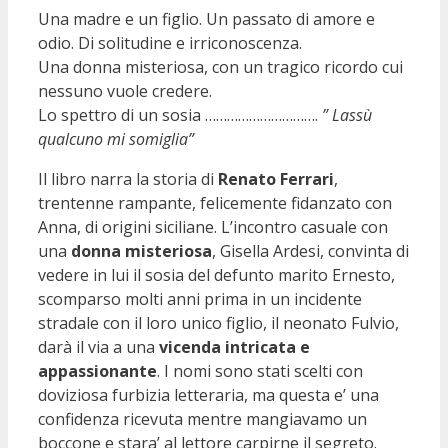
Una madre e un figlio. Un passato di amore e
odio. Di solitudine e irriconoscenza.
Una donna misteriosa, con un tragico ricordo cui
nessuno vuole credere.
Lo spettro di un sosia ………………………….
” Lassù
qualcuno mi somiglia”
Il libro narra la storia di
Renato Ferrari
,
trentenne rampante, felicemente fidanzato con
Anna, di origini siciliane. L’incontro casuale con
una
donna misteriosa
, Gisella Ardesi, convinta di
vedere in lui il sosia del defunto marito Ernesto,
scomparso molti anni prima in un incidente
stradale con il loro unico figlio, il neonato Fulvio,
darà il via a una
vicenda intricata e
appassionante
. I nomi sono stati scelti con
doviziosa furbizia letteraria, ma questa e’ una
confidenza ricevuta mentre mangiavamo un
boccone e stara’ al lettore carpirne il segreto.