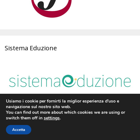
Sistema Eduzione
Usiamo i cookie per fornirti la miglior esperienza d'uso e
navigazione sul nostro sito web.
You can find out more about which cookies we are using or
switch them off in
settings
.
Segui tutti i post di “50annieround” al tuo indirizzo
Accetta
email insieme ad altri follower.