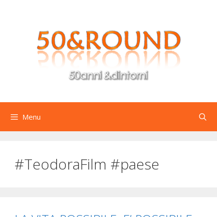
Vai
al
contenuto
Menu
#TeodoraFilm #paese