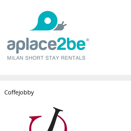
Coffejobby