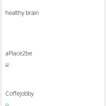
healthy brain
aPlace2be
Coffejobby