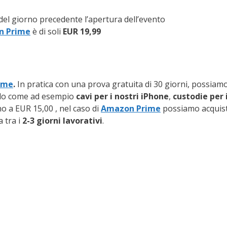
del giorno precedente l’apertura dell’evento
n Prime
è di soli
EUR 19,99
ime
.
In pratica con una prova gratuita di 30 giorni, possiam
colo come ad esempio
cavi per i nostri iPhone
,
custodie per i
o a EUR 15,00 , nel caso di
Amazon Prime
possiamo acquist
 tra i
2-3 giorni lavorativi
.