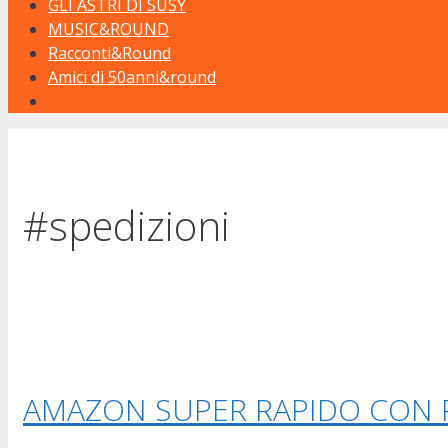
GLI ASTRI DI SUSY
MUSIC&ROUND
Racconti&Round
Amici di 50anni&round
#spedizioni
AMAZON SUPER RAPIDO CON 