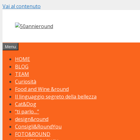
Vai al contenuto
Menu
HOME
BLOG
TEAM
Curiosità
Food and Wine &round
Il linguaggio segreto della bellezza
Cat&Dog
“ti parlo…”
design&round
Consigli&RoundYou
FOTO&ROUND