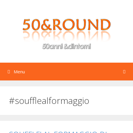
Vai
al
contenuto
Menu
#soufflealformaggio