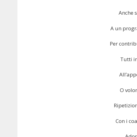
Anche s
A un prog
Per contrib
Tutti i
All’app
O volon
Ripetizio
Con i co
Ador