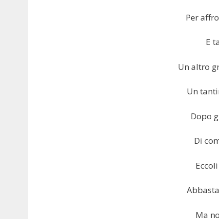
Per affr
E t
Un altro g
Un tanti
Dopo gi
Di com
Eccoli
Abbastan
Ma non