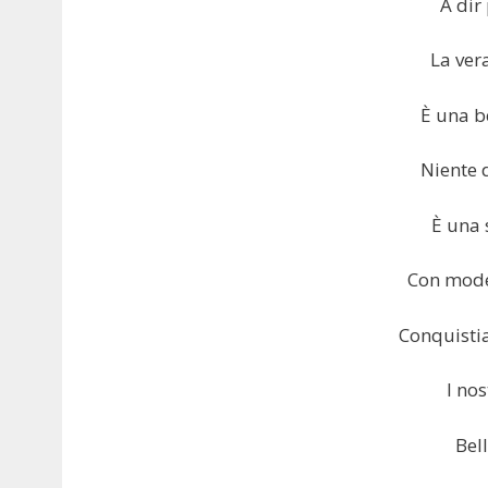
A dir
La ver
È una b
Niente d
È una s
Con model
Conquistia
I nos
Bell