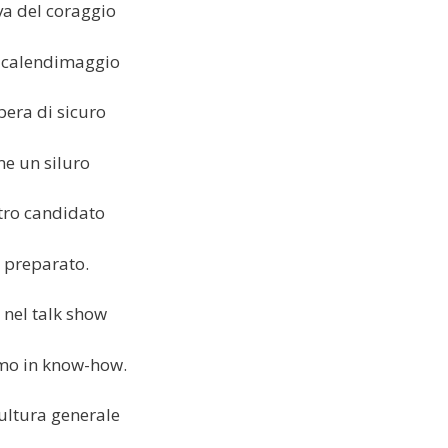
va del coraggio
 calendimaggio
pera di sicuro
e un siluro
stro candidato
 preparato.
 nel talk show
mo in know-how.
cultura generale