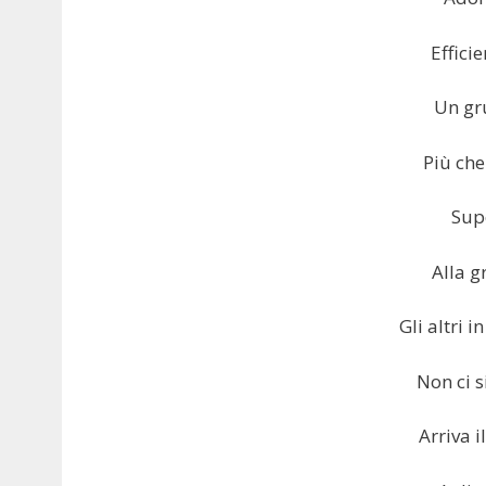
Effici
Un gr
Più che
Sup
Alla 
Gli altri 
Non ci 
Arriva i