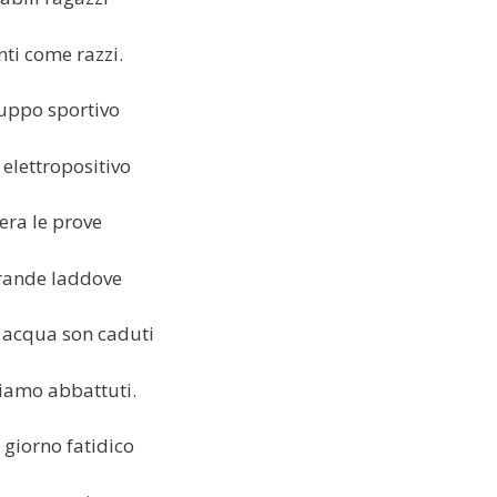
enti come razzi.
uppo sportivo
 elettropositivo
era le prove
grande laddove
in acqua son caduti
siamo abbattuti.
l giorno fatidico