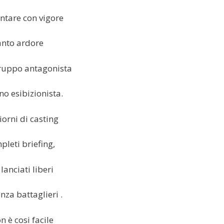
ontare con vigore
anto ardore
ruppo antagonista
no esibizionista.
orni di casting
pleti briefing,
 lanciati liberi
za battaglieri .
 è cosi facile