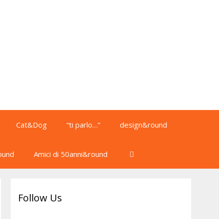
Cat&Dog
“ti parlo…”
design&round
ound
Amici di 50anni&round
Follow Us