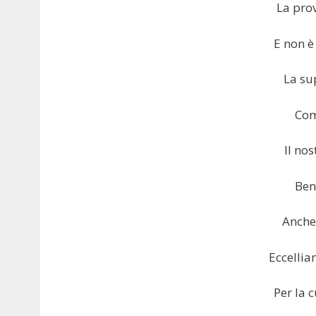
La pro
E non è
La su
Com
Il no
Ben
Anche
Eccellia
Per la 