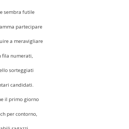
e sembra futile
ramma partecipare
uire a meravigliare
n fila numerati,
ello sorteggiati
tari candidati.
ne il primo giorno
ach per contorno,
abili ragazzi