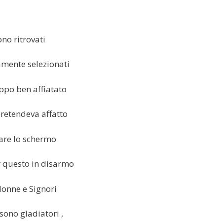
ono ritrovati
mente selezionati
ppo ben affiatato
retendeva affatto
are lo schermo
 questo in disarmo
donne e Signori
sono gladiatori ,