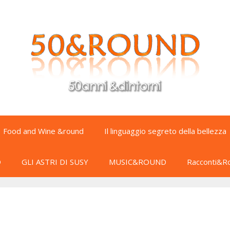
Food and Wine &round
Il linguaggio segreto della bellezza
D
GLI ASTRI DI SUSY
MUSIC&ROUND
Racconti&R