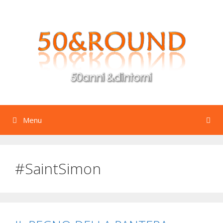
Vai
al
contenuto
Menu
#SaintSimon