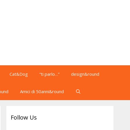
Cat&Dog
“ti parlo…”
design&round
ound
Amici di 50anni&round
Follow Us