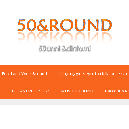
Food and Wine &round
Il linguaggio segreto della bellezza
D
GLI ASTRI DI SUSY
MUSIC&ROUND
Racconti&R