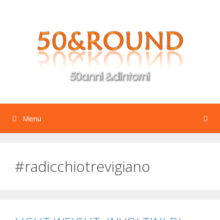
Vai
al
contenuto
Menu
#radicchiotrevigiano