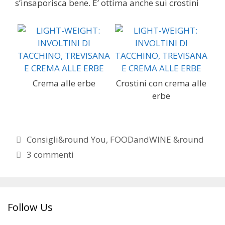
s’insaporisca bene. E’ ottima anche sui crostini
Crema alle erbe
Crostini con crema alle
erbe
Categorie
Consigli&round You
,
FOODandWINE &round
3 commenti
Follow Us