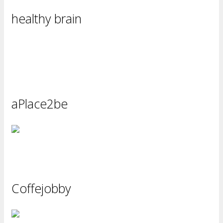
healthy brain
aPlace2be
Coffejobby