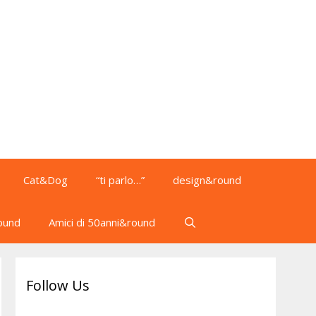
Cat&Dog
“ti parlo…”
design&round
ound
Amici di 50anni&round
Follow Us