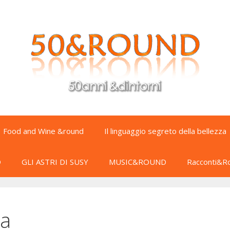
Food and Wine &round
Il linguaggio segreto della bellezza
D
GLI ASTRI DI SUSY
MUSIC&ROUND
Racconti&R
la