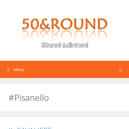
Vai
al
contenuto
Menu
#Pisanello