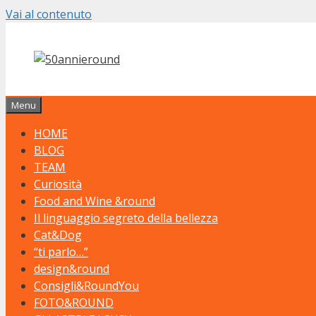
Vai al contenuto
Menu
HOME
BLOG
TEAM
Curiosità
Food and Wine &round
Il linguaggio segreto della bellezza
Cat&Dog
“ti parlo…”
design&round
Consigli&RoundYou
FOTO&ROUND