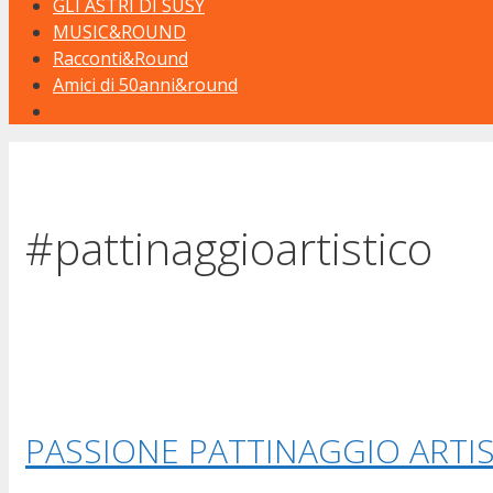
GLI ASTRI DI SUSY
MUSIC&ROUND
Racconti&Round
Amici di 50anni&round
#pattinaggioartistico
PASSIONE PATTINAGGIO ARTI