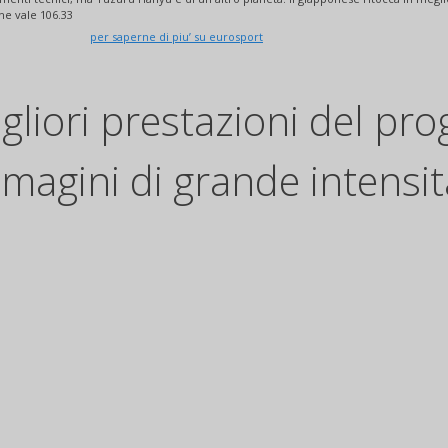
he vale 106.33
per saperne di piu’ su eurosport
gliori prestazioni del p
magini di grande intensit