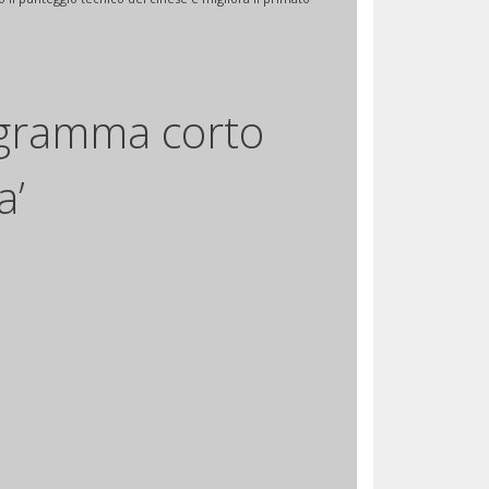
rogramma corto
a’