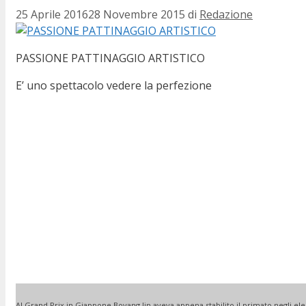
25 Aprile 2016
28 Novembre 2015
di
Redazione
PASSIONE PATTINAGGIO ARTISTICO
E’ uno spettacolo vedere la perfezione
Al Grand Prix in Giappone Boyang Jin aveva appena stabilito il primato negli ele