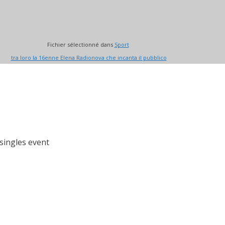
Fichier sélectionné dans
Sport
tra loro la 16enne Elena Radionova che incanta il pubblico
singles event