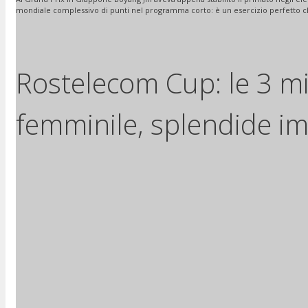
mondiale complessivo di punti nel programma corto: è un esercizio perfetto c
Rostelecom Cup: le 3 mi
femminile, splendide im