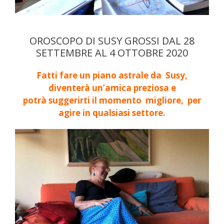
OROSCOPO DI SUSY GROSSI DAL 28
SETTEMBRE AL 4 OTTOBRE 2020
Fatti fare un piano astrale da Susy,
diventerà un’amica preziosa e
potrà
suggerirti il momento migliore, per
agire in qualsiasi settore.