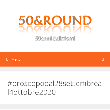
Vai
al
contenuto
Menu
#oroscopodal28settembrea
l4ottobre2020