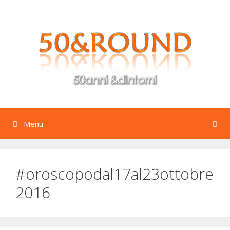
Vai
al
contenuto
Menu
#oroscopodal17al23ottobre
2016