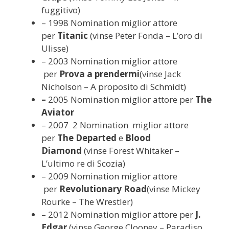
fuggitivo)
– 1998 Nomination miglior attore
per
Titanic
(vinse Peter Fonda – L’oro di
Ulisse)
– 2003 Nomination miglior attore
per
Prova a prendermi
(vinse Jack
Nicholson – A proposito di Schmidt)
–
2005 Nomination miglior attore per
The
Aviator
– 2007 2 Nomination miglior attore
per
The
Departed
e
Blood
Diamond
(vinse Forest Whitaker –
L’ultimo re di Scozia)
– 2009 Nomination miglior attore
per
Revolutionary Road
(vinse Mickey
Rourke – The Wrestler)
– 2012 Nomination miglior attore per
J.
Edgar
(vinse George Clooney – Paradiso