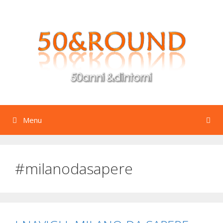
Vai
al
contenuto
Menu
#milanodasapere