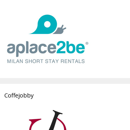
Coffejobby