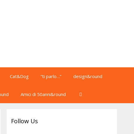
Cat&Dog
“ti parlo…”
design&round
ound
Amici di 50anni&round
Follow Us