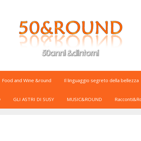
Food and Wine &round
Il linguaggio segreto della bellezza
D
GLI ASTRI DI SUSY
MUSIC&ROUND
Racconti&R