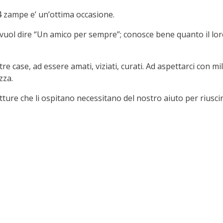
 4 zampe e’ un’ottima occasione.
a vuol dire “Un amico per sempre”; conosce bene quanto il lo
re case, ad essere amati, viziati, curati. Ad aspettarci con m
zza.
rutture che li ospitano necessitano del nostro aiuto per riusc