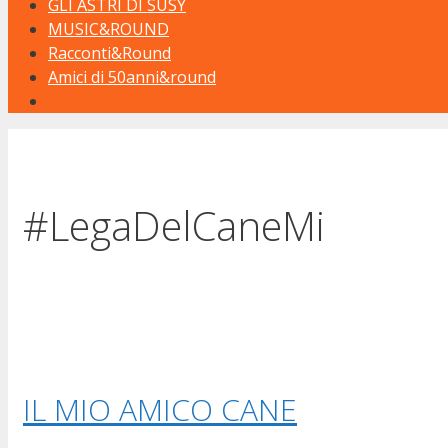
GLI ASTRI DI SUSY
MUSIC&ROUND
Racconti&Round
Amici di 50anni&round
#LegaDelCaneMi
IL MIO AMICO CANE