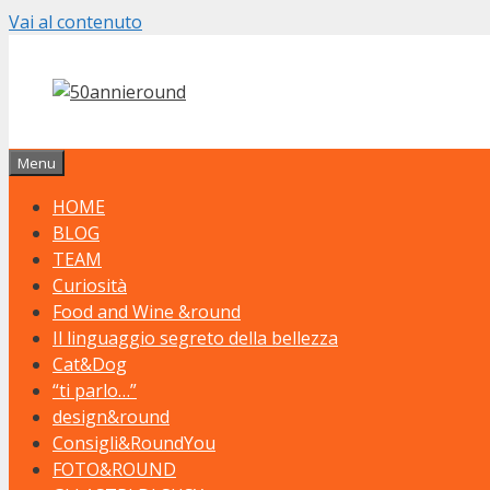
Vai al contenuto
Menu
HOME
BLOG
TEAM
Curiosità
Food and Wine &round
Il linguaggio segreto della bellezza
Cat&Dog
“ti parlo…”
design&round
Consigli&RoundYou
FOTO&ROUND