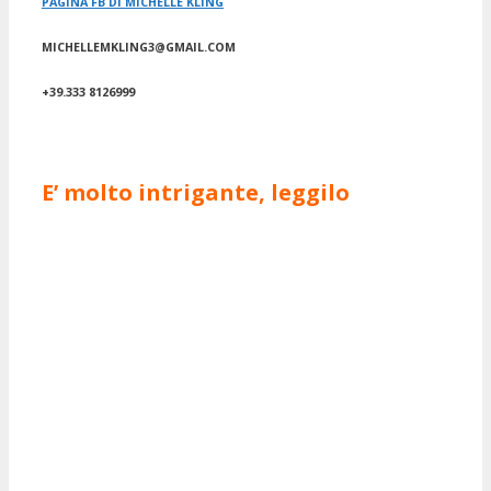
PAGINA FB DI MICHELLE KLING
MICHELLEMKLING3@GMAIL.COM
+39.333 8126999
E’ molto intrigante, leggilo