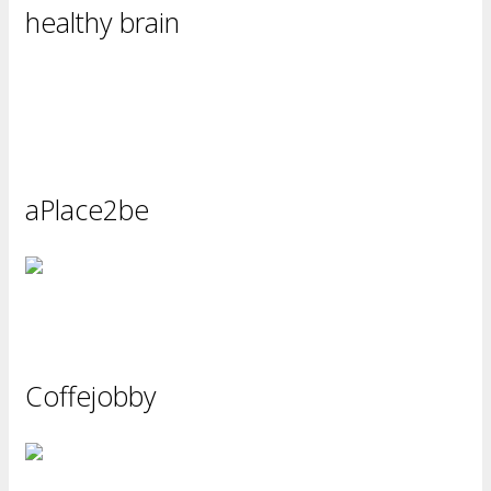
healthy brain
aPlace2be
Coffejobby