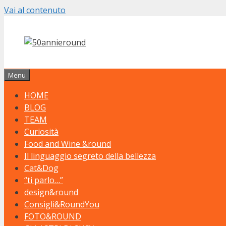
Vai al contenuto
Menu
HOME
BLOG
TEAM
Curiosità
Food and Wine &round
Il linguaggio segreto della bellezza
Cat&Dog
“ti parlo…”
design&round
Consigli&RoundYou
FOTO&ROUND