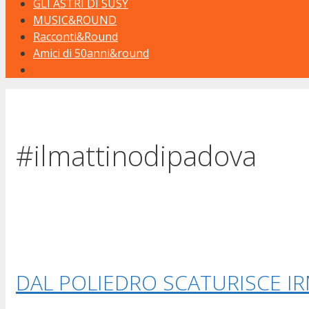
GLI ASTRI DI SUSY
MUSIC&ROUND
Racconti&Round
Amici di 50anni&round
#ilmattinodipadova
DAL POLIEDRO SCATURISCE I