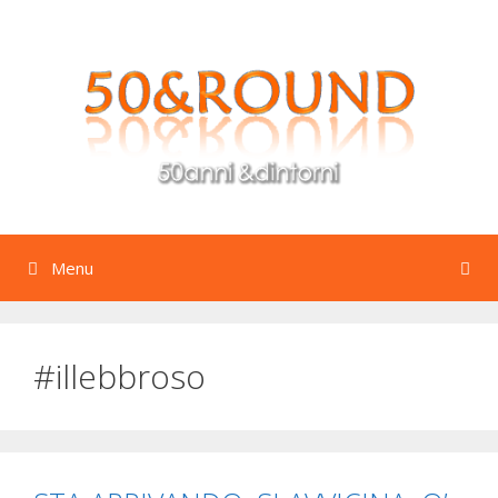
Vai
al
contenuto
Menu
#illebbroso