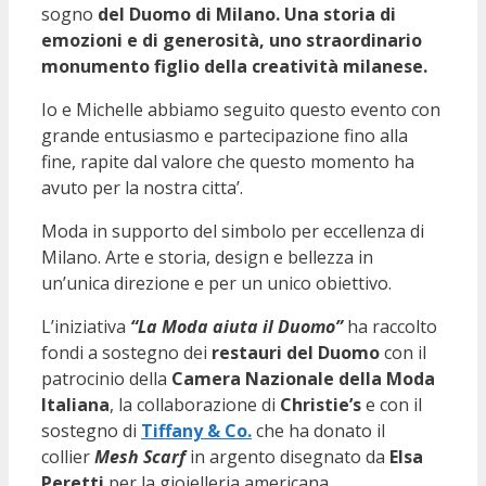
sogno
del Duomo di Milano. U
na storia di
emozioni e di generosità, uno straordinario
monumento figlio della creatività milanese.
Io e Michelle abbiamo seguito questo evento con
grande entusiasmo e partecipazione fino alla
fine, rapite dal valore che questo momento ha
avuto per la nostra citta’.
Moda in supporto del simbolo per eccellenza di
Milano. Arte e storia, design e bellezza in
un’unica direzione e per un unico obiettivo.
L’iniziativa
“La Moda aiuta il Duomo”
ha raccolto
fondi a sostegno dei
restauri del Duomo
con il
patrocinio della
Camera Nazionale della Moda
Italiana
, la collaborazione di
Christie’s
e con il
sostegno di
Tiffany & Co.
che ha donato il
collier
Mesh Scarf
in argento disegnato da
Elsa
Peretti
per la gioielleria americana.