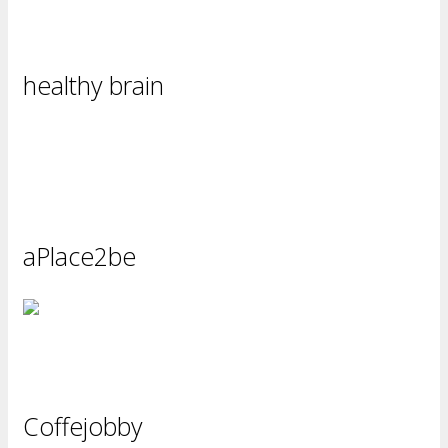
healthy brain
aPlace2be
Coffejobby