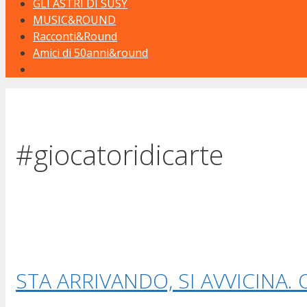
GLI ASTRI DI SUSY
MUSIC&ROUND
Racconti&Round
Amici di 50anni&round
#giocatoridicarte
STA ARRIVANDO, SI AVVICINA. 