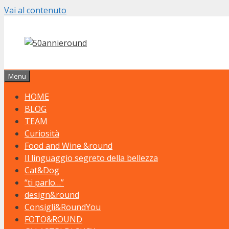
Vai al contenuto
Menu
HOME
BLOG
TEAM
Curiosità
Food and Wine &round
Il linguaggio segreto della bellezza
Cat&Dog
“ti parlo…”
design&round
Consigli&RoundYou
FOTO&ROUND