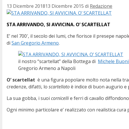
13 Dicembre 2018
13 Dicembre 2015
di
Redazione
STA ARRIVANDO, SI AVVICINA. O’ SCARTELLAT
E’ nel 700′, il secolo dei lumi, che fiorisce il presepe nap
di
San Gregorio Armeno
.
il nostro “scartellat” della Bottega di
Michele Buon
Gregorio Armeno a Napoli
O’ scartellat
è una figura popolare molto nota nella trad
credenze, difatti, lo
scartellato
è indice di buon augurio e 
La sua gobba, i suoi
cornicelli
e ferri di cavallo diffondono
Ogni minimo particolare e’ realizzato con realistica cura per