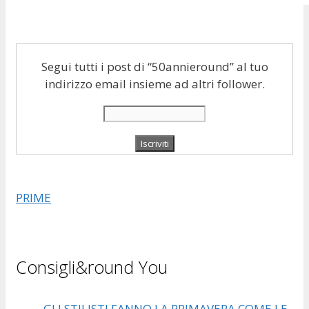
Segui tutti i post di “50annieround” al tuo
indirizzo email insieme ad altri follower.
PRIME
Consigli&round You
GLI STILISTI FANNO LA PRIMAVERA COME LE