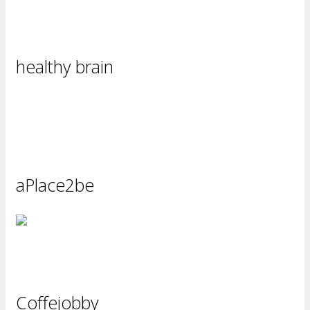
healthy brain
aPlace2be
Coffejobby