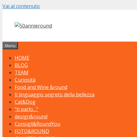
Vai al contenuto
Menu
HOME
BLOG
TEAM
Curiosità
Food and Wine &round
Il linguaggio segreto della bellezza
Cat&Dog
“ti parlo…”
design&round
Consigli&RoundYou
FOTO&ROUND