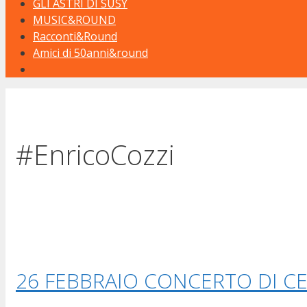
GLI ASTRI DI SUSY
MUSIC&ROUND
Racconti&Round
Amici di 50anni&round
#EnricoCozzi
26 FEBBRAIO CONCERTO DI CE