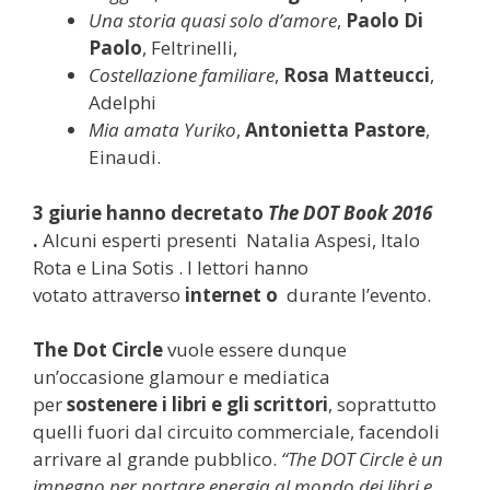
Una storia quasi solo d’amore
,
Paolo Di
Paolo
, Feltrinelli,
Costellazione familiare
,
Rosa Matteucci
,
Adelphi
Mia amata Yuriko
,
Antonietta Pastore
,
Einaudi.
3 giurie hanno decretato
The DOT Book 2016
.
Alcuni esperti presenti Natalia Aspesi, Italo
Rota e Lina Sotis . I lettori hanno
votato attraverso
internet o
durante l’evento.
The Dot Circle
vuole essere dunque
un’occasione glamour e mediatica
per
sostenere i libri e gli scrittori
, soprattutto
quelli fuori dal circuito commerciale, facendoli
arrivare al grande pubblico.
“The DOT Circle è un
impegno per portare energia al mondo dei libri e