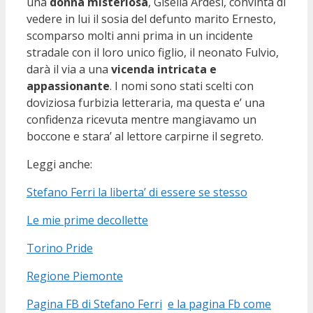
una
donna misteriosa
, Gisella Ardesi, convinta di
vedere in lui il sosia del defunto marito Ernesto,
scomparso molti anni prima in un incidente
stradale con il loro unico figlio, il neonato Fulvio,
darà il via a una
vicenda intricata e
appassionante
. I nomi sono stati scelti con
doviziosa furbizia letteraria, ma questa e’ una
confidenza ricevuta mentre mangiavamo un
boccone e stara’ al lettore carpirne il segreto.
Leggi anche:
Stefano Ferri la liberta’ di essere se stesso
Le mie prime decollette
Torino Pride
Regione Piemonte
Pagina FB di Stefano Ferri
e la pagina Fb come