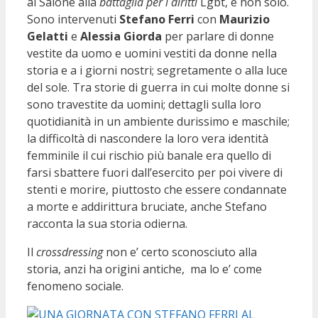
al Salone alla
battaglia per i diritti
Lgbt, e non solo.
Sono intervenuti
Stefano Ferri
con
Maurizio
Gelatti
e
Alessia Giorda
per parlare di donne
vestite da uomo e uomini vestiti da donne nella
storia e a i giorni nostri; segretamente o alla luce
del sole. Tra storie di guerra in cui molte donne si
sono travestite da uomini; dettagli sulla loro
quotidianità in un ambiente durissimo e maschile;
la difficoltà di nascondere la loro vera identità
femminile il cui rischio più banale era quello di
farsi sbattere fuori dall’esercito per poi vivere di
stenti e morire, piuttosto che essere condannate
a morte e addirittura bruciate, anche Stefano
racconta la sua storia odierna.
Il
crossdressing
non e’ certo sconosciuto alla
storia, anzi ha origini antiche, ma lo e’ come
fenomeno sociale.