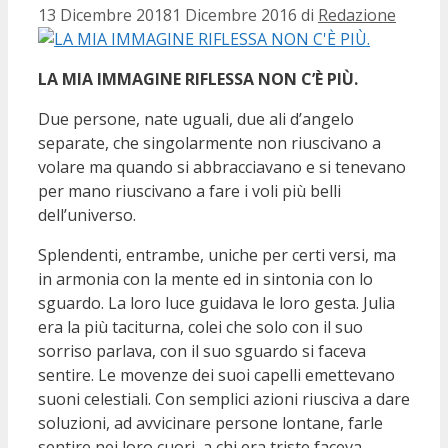
13 Dicembre 2018
1 Dicembre 2016
di
Redazione
LA MIA IMMAGINE RIFLESSA NON C’È PIÙ.
Due persone, nate uguali, due ali d’angelo
separate, che singolarmente non riuscivano a
volare ma quando si abbracciavano e si tenevano
per mano riuscivano a fare i voli più belli
dell’universo.
Splendenti, entrambe, uniche per certi versi, ma
in armonia con la mente ed in sintonia con lo
sguardo. La loro luce guidava le loro gesta. Julia
era la più taciturna, colei che solo con il suo
sorriso parlava, con il suo sguardo si faceva
sentire. Le movenze dei suoi capelli emettevano
suoni celestiali. Con semplici azioni riusciva a dare
soluzioni, ad avvicinare persone lontane, farle
sentire nei loro cuori, a chi era triste faceva