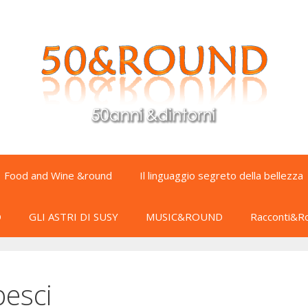
Food and Wine &round
Il linguaggio segreto della bellezza
D
GLI ASTRI DI SUSY
MUSIC&ROUND
Racconti&R
esci