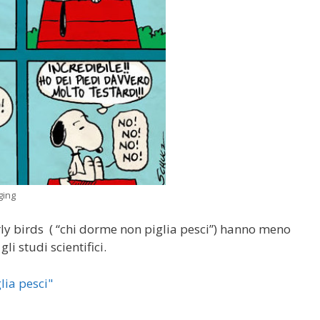
gging
rly birds ( “chi dorme non piglia pesci”) hanno meno
i studi scientifici.