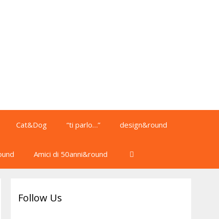
Cat&Dog
“ti parlo…”
design&round
ound
Amici di 50anni&round
Follow Us