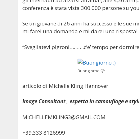
gli internauti ad alzarsi all’alba ( alle 4,30 am
conferenza è stata vista 300.000 persone su youtu
Se un giovane di 26 anni ha successo e le sue in
mi farei una domanda e mi darei una risposta!
“Svegliatevi pigroni……….c’e’ tempo per dormir
Buongiorno 🙂
articolo di Michelle Kling Hannover
Image Consultant , esperta in camouflage e styli
MICHELLEMKLING3@GMAIL.COM
+39.333 8126999