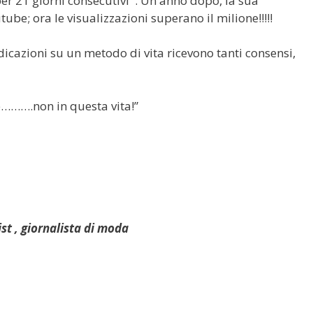
) per 21 giorni consecutivi . Un anno dopo, la sua
be; ora le visualizzazioni superano il milione!!!!!
dicazioni su un metodo di vita ricevono tanti consensi,
e……….non in questa vita!”
st , giornalista di moda