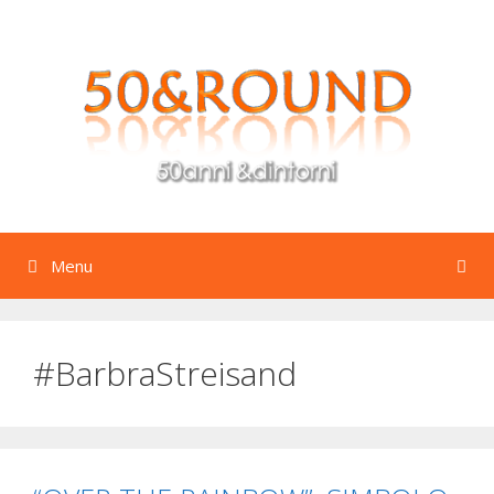
Vai
al
contenuto
Menu
#BarbraStreisand