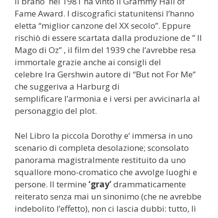
Il brano nel 1981 ha vinto il Grammy Hall of
Fame Award. I discografici statunitensi l’hanno
eletta “miglior canzone del XX secolo”. Eppure
rischiò di essere scartata dalla produzione de ” Il
Mago di Oz” , il film del 1939 che l’avrebbe resa
immortale grazie anche ai consigli del
celebre Ira Gershwin autore di “But not For Me”
che suggeriva a Harburg di
semplificare l’armonia e i versi per avvicinarla al
personaggio del plot.
Nel Libro la piccola Dorothy e’ immersa in uno
scenario di completa desolazione; sconsolato
panorama magistralmente restituito da uno
squallore mono-cromatico che avvolge luoghi e
persone. Il termine
‘gray’
drammaticamente
reiterato senza mai un sinonimo (che ne avrebbe
indebolito l’effetto), non ci lascia dubbi: tutto, lì