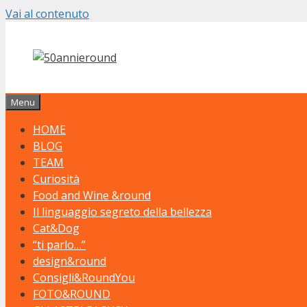
Vai al contenuto
Menu
HOME
BLOG
TEAM
Curiosità
Food and Wine &round
Il linguaggio segreto della bellezza
Cat&Dog
“ti parlo…”
design&round
Consigli&RoundYou
FOTO&ROUND