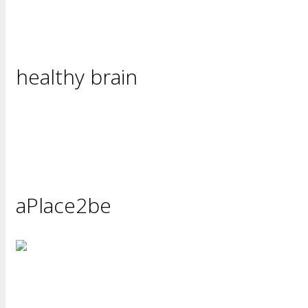
healthy brain
aPlace2be