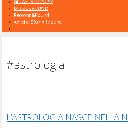
GLI ASTRI DI SUSY
MUSIC&ROUND
Racconti&Round
Amici di 50anni&round
#astrologia
L’ASTROLOGIA NASCE NELLA N