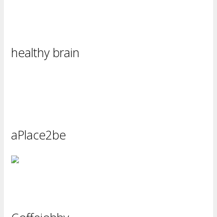
healthy brain
aPlace2be