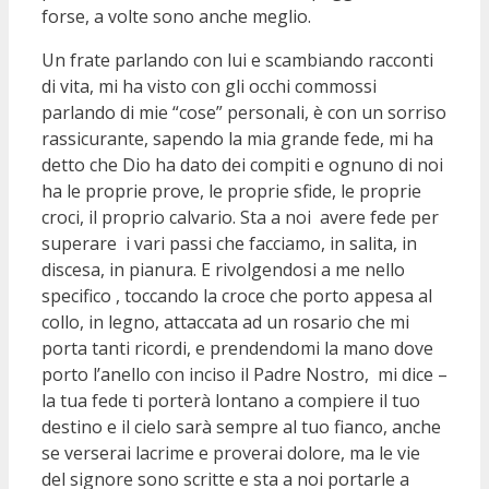
forse, a volte sono anche meglio.
Un frate parlando con lui e scambiando racconti
di vita, mi ha visto con gli occhi commossi
parlando di mie “cose” personali, è con un sorriso
rassicurante, sapendo la mia grande fede, mi ha
detto che Dio ha dato dei compiti e ognuno di noi
ha le proprie prove, le proprie sfide, le proprie
croci, il proprio calvario. Sta a noi avere fede per
superare i vari passi che facciamo, in salita, in
discesa, in pianura. E rivolgendosi a me nello
specifico , toccando la croce che porto appesa al
collo, in legno, attaccata ad un rosario che mi
porta tanti ricordi, e prendendomi la mano dove
porto l’anello con inciso il Padre Nostro, mi dice –
la tua fede ti porterà lontano a compiere il tuo
destino e il cielo sarà sempre al tuo fianco, anche
se verserai lacrime e proverai dolore, ma le vie
del signore sono scritte e sta a noi portarle a