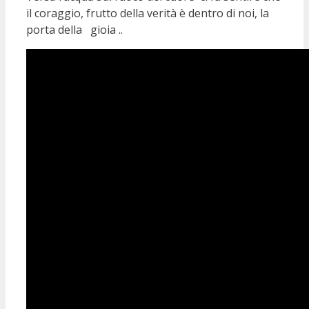
il coraggio, frutto della verità è dentro di noi, la
porta della gioia ..