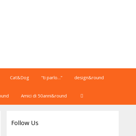
Cat&Dog
“ti parlo…”
design&round
ound
Amici di 50anni&round
Follow Us