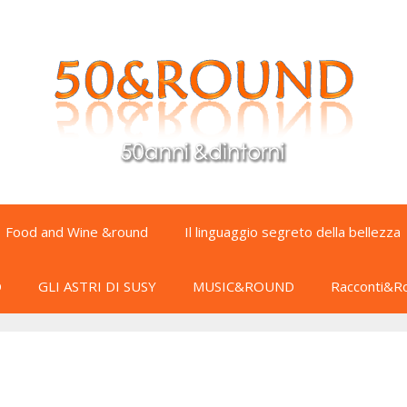
Food and Wine &round
Il linguaggio segreto della bellezza
D
GLI ASTRI DI SUSY
MUSIC&ROUND
Racconti&R